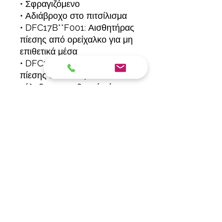
• Σφραγιζόμενο
• Αδιάβροχο στο πιτσίλισμα
• DFC17B**F001: Αισθητήρας
πίεσης από ορείχαλκο για μη
επιθετικά μέσα
• DFC27B**F002: Αισθητήρας
πίεσης από ανοξείδωτο
χάλυβα για επιθετικά μέσα
Φόρμα εγγραφής