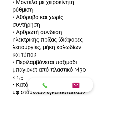
• Μοντέλο με χειροκίνητη
ρύθμιση
• Αθόρυβο και χωρίς
συντήρηση
• Αρθρωτή σύνδεση
ηλεκτρικής πρίζας (διάφορες
λειτουργίες, μήκη καλωδίων
και τύποι)
• Περιλαμβάνεται παξιμάδι
μπαγιονέτ από πλαστικό M30
× 1,5
• Κατάλληλο για μετασκευή
υφιστάμενων εγκαταστάσεων
χωρίς προσαρμογέα
• Τοποθέτηση σε οποιαδήποτε
θέση, ακόμη και ανάποδα