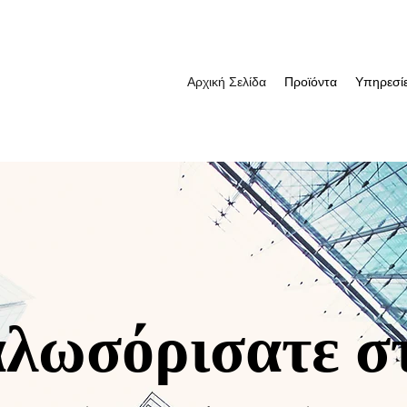
Αρχική Σελίδα
Προϊόντα
Υπηρεσί
λωσόρισατε σ