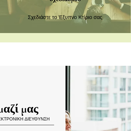
Σχεδιάστε το Έξυπνο Κτίριο σας
μαζί μας