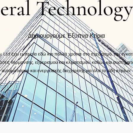
eral Technology
Δημιουργούμε Έξυπνα Κτίρια
 Ltd έχει εμπειρία εδώ και πολλά χρόνια στο σχεδιασμό, την εγκατ
σεις θέρμανσης, εξαερισμού και κλιματισμού, καθώς και συστήματ
αυτοματισμού και ενεργειακής διαχείρισης για όλα τα είδη κτιρίων.